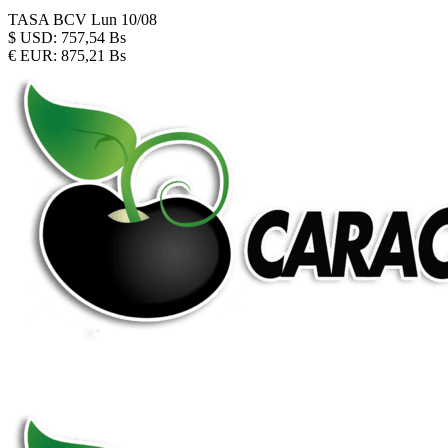
TASA BCV
Lun 10/08
$
USD:
757,54 Bs
€
EUR:
875,21 Bs