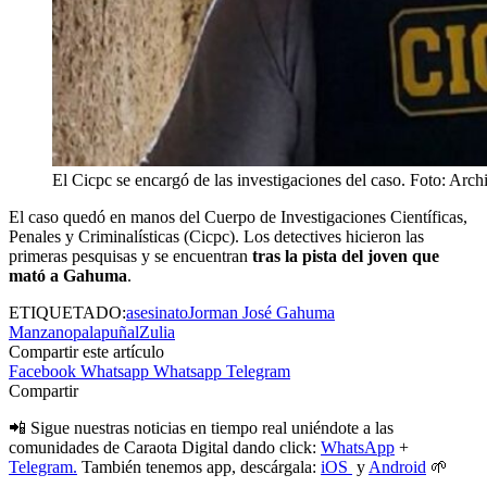
El Cicpc se encargó de las investigaciones del caso. Foto: Arch
El caso quedó en manos del Cuerpo de Investigaciones Científicas,
Penales y Criminalísticas (Cicpc). Los detectives hicieron las
primeras pesquisas y se encuentran
tras la pista del joven que
mató a Gahuma
.
ETIQUETADO:
asesinato
Jorman José Gahuma
Manzano
pala
puñal
Zulia
Compartir este artículo
Facebook
Whatsapp
Whatsapp
Telegram
Compartir
📲 Sigue nuestras noticias en tiempo real uniéndote a las
comunidades de Caraota Digital dando click:
WhatsApp
+
Telegram.
También tenemos app, descárgala:
iOS
y
Android
🌱