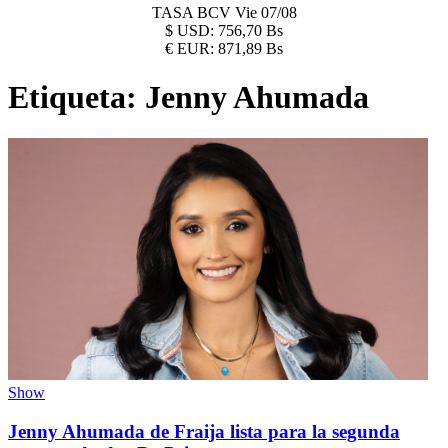
TASA BCV
Vie 07/08
$
USD:
756,70 Bs
€
EUR:
871,89 Bs
Etiqueta:
Jenny Ahumada
Show
Jenny Ahumada de Fraija lista para la segunda