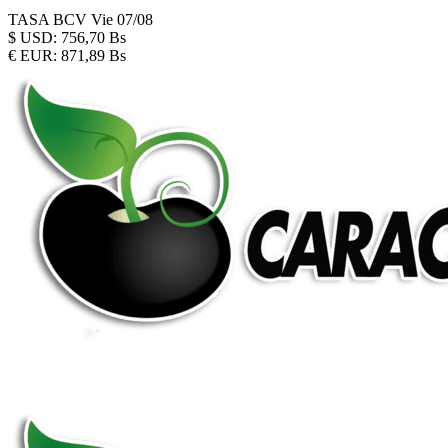
TASA BCV
Vie 07/08
$
USD:
756,70 Bs
€
EUR:
871,89 Bs