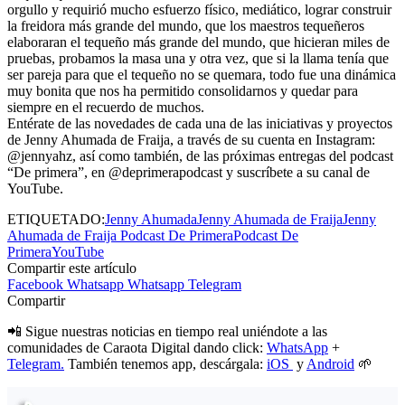
orgullo y requirió mucho esfuerzo físico, mediático, lograr construir
la freidora más grande del mundo, que los maestros tequeñeros
elaboraran el tequeño más grande del mundo, que hicieran miles de
pruebas, probamos la masa una y otra vez, que si la llama tenía que
ser pareja para que el tequeño no se quemara, todo fue una dinámica
muy bonita que nos ha permitido consolidarnos y quedar para
siempre en el recuerdo de muchos.
Entérate de las novedades de cada una de las iniciativas y proyectos
de Jenny Ahumada de Fraija, a través de su cuenta en Instagram:
@jennyahz, así como también, de las próximas entregas del podcast
“De primera”, en @deprimerapodcast y suscríbete a su canal de
YouTube.
ETIQUETADO:
Jenny Ahumada
Jenny Ahumada de Fraija
Jenny
Ahumada de Fraija Podcast De Primera
Podcast De
Primera
YouTube
Compartir este artículo
Facebook
Whatsapp
Whatsapp
Telegram
Compartir
📲 Sigue nuestras noticias en tiempo real uniéndote a las
comunidades de Caraota Digital dando click:
WhatsApp
+
Telegram.
También tenemos app, descárgala:
iOS
y
Android
🌱