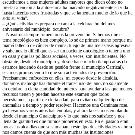
escuchamos a esas mujeres adultas mayores que dicen cómo no
prestar atención a la autoestima ha marcado negativamente su vida
hasta hacerlas seres frustradas y que se lamentan mucho de lo que ha
sido su vida”.
– ¿Qué actividades prepara de cara a la celebración del mes
aniversario del municipio, octubre?
– Nosotros siempre fomentamos la prevención. Sabemos que el
tema oncológico es bien complejo, lo sé de primera mano porque mi
mamá falleció de cáncer de mama, luego de una metástasis agresiva
y sabemos lo difícil que es ser un paciente oncológico o tener a uno
en casa y que las políticas sociales, a veces, son insuficientes. No
obstante, desde el municipio y, desde hace mucho tiempo atrás (la
estamos haciendo desde su gestión frente al municipio Carrizal),
estamos promoviendo lo que son actividades de prevención.
Precisamente enfocados en ellas, mi esposo desde la alcaldía,
donamos mamografías durante el transcurso del año, no solamente
en octubre, a cierta cantidad de mujeres para ayudar a las que menos
recursos tienen y puedan hacerse este examen que todos
necesitamos, a partir de cierta edad, para evitar cualquier tipo de
anomalías a tiempo y poder resolver. Hacemos una Caminata rosa,
ya llevamos varios años haciéndolas, y ahora la estamos emulando
desde el municipio Guaicaipuro y lo que más nos satisface y nos
llena de gratitud es que fuimos pioneros en esto. En el pasado eran
pocas las alcaldías que se sumaban a este tipo de actividades y ahora
nos damos cuenta de que son más muchas las instituciones