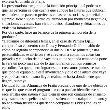
expresa Ahumada de Fraija.
La presentadora asegura que la intención principal del podcast es
que las personas se den cuenta que aunque las figuras que publican
realidades que parecen perfectas en las redes sociales, por señalar un
ejemplo, tienen vidas normales, atraviesan por momentos negativos,
situaciones adversas, han vivido duelos, abandono y situaciones de
violencia intrafamiliar.
Por otra parte, hace un balance de la primera temporada de la
producción.
“Hablamos de diferentes temas, en el caso de Pamela Djalil
compartió su encuentro con Dios; y Fernando Delfino habló de
cómo ha logrado sobreponerse al duelo. En ‘De primera’, estas
personalidades se abrieron y se atrevieron a contarnos cosas tan
privadas y el hecho de que vayamos a una segunda temporada pone
la vara un poco más alta de lo que logramos con los primeros
episodios. Lo que quiero lograr es que crezcamos juntos, se trata de
que todo el equipo que está involucrado y que cada artista que vaya
y el podcast en sí mismo llegue realmente hasta donde tiene que
llegar”, subraya.
De igual forma, Ahumada de Fraija precisa que uno de los objetivos
es que los que vean el programa en casa puedan identificarse con
esos artistas que siguen y que piensan que son criaturas de ensueño,
cuya suerte es de película sino que sufren como cualquier humano y
no se sientan frustrados queriendo comparar sus vidas con las de
ellos.