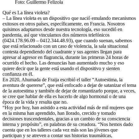
Foto: Guillermo Felizola
Qué es La línea violeta?
– La línea violeta es un dispositivo que nació emulando mecanismos
exitosos en otros países, específicamente, en Francia. Nosotros
quisimos adaptarnos desde nuestra tecnología, eso sucedió en
pandemia, así que vinculamos dos números telefónicos
(0424.178.96.09 – 0412.344.48.93), que cuando suenan, sabemos
que está relacionado con un caso de violencia, la sala situacional
contesta dependiendo del cuadrante y sus agentes llegan para
apresar al agresor en flagrancia, durante las primeras 24 horas de
ocurrido el hecho. Las denuncias han aumentado mucho y eso
quiere decir que la gente está usando el dispositivo y sienten
confianza en él.
En 2020, Ahumada de Fraija escribió el taller “Autoestima, la
aventura de quererse”, que está enfocado a dejar de satanizar el tema
de la autoestima y también de dejar de romantizarlo porque, a veces,
se cree que hablar de ella es hacerlo de algo hormonal o de una
época de la vida y resulta que no.
“Hoy por hoy, han asistido a esta actividad más de mil mujeres que
en la misma han aprendido, han llorado, crecido y tomado
decisiones trascendentales, gracias a un cambio de su consciencia
interna y propósito”, en palabras de su creadora. “Nos hemos dado
cuenta que en los talleres cada vez más son las jóvenes que
participan y se atreven a contar sus historias traumáticas,