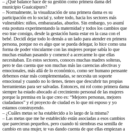
– ¿Qué balance hace de su gestión como primera dama del
municipio Guaicaipuro?
– Normalmente, la visualización de una primera dama es su
participación en lo social y, sobre todo, hacia los sectores más
vulnerables: niños, embarazadas, abuelos. Sin embargo, yo asumí
esta postura experimentando la maternidad y todos los cambios que
eso trae consigo, desde la gestación hasta estar en la casa con el
bebé. Decidí dejar todo lo demás a un lado para atender en primera
persona, porque no es algo que se pueda delegar, lo hice como una
forma de poder vincularme con las mujeres porque sabía lo que
muchas estaban pasando y comencé a acercarme lo que ellas
necesitaban. En estos sectores, conoces muchas madres solteras,
pero te das cuenta que son muchas más las carencias afectivas y
emocionales, más allá de lo económico, como ser humano pensante
debemos estar más complementadas, se necesita un soporte
emocional y cuando no lo tienes, tienes que descubrir tus propias
herramientas para ser salvadas. Entonces, mi rol como primera dama
siempre ha estado abocado al crecimiento personal de las mujeres
porque la premisa en la que creo es: “Mejores personas, mejores
ciudadanos” y el proyecto de ciudad es lo que mi esposo y yo
estamos construyendo.
– ¿Cuáles metas se ha establecido a lo largo de la misma?
– Las metas que me he establecido están asociadas a esos cambios
que parecieran pequeños, pero cuando tú siembras esa semilla de
cambio en una mujer, te vas dando cuenta de que ellas empiezan a