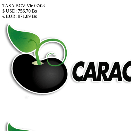
TASA BCV
Vie 07/08
$
USD:
756,70 Bs
€
EUR:
871,89 Bs