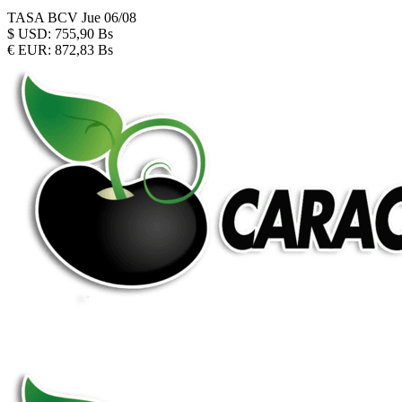
TASA BCV
Jue 06/08
$
USD:
755,90 Bs
€
EUR:
872,83 Bs