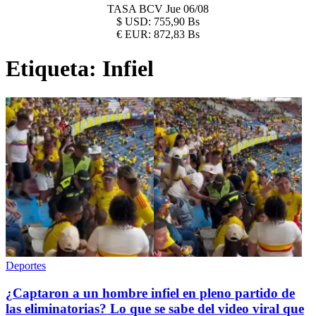
TASA BCV
Jue 06/08
$
USD:
755,90 Bs
€
EUR:
872,83 Bs
Etiqueta:
Infiel
Deportes
¿Captaron a un hombre infiel en pleno partido de
las eliminatorias? Lo que se sabe del video viral que