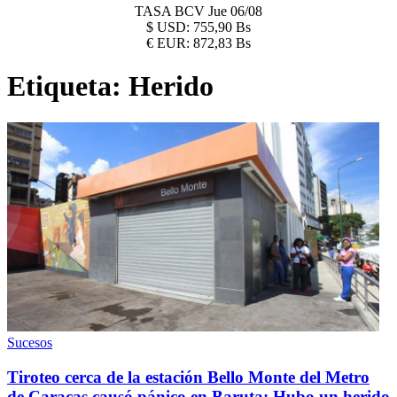
TASA BCV
Jue 06/08
$
USD:
755,90 Bs
€
EUR:
872,83 Bs
Etiqueta:
Herido
Sucesos
Tiroteo cerca de la estación Bello Monte del Metro
de Caracas causó pánico en Baruta: Hubo un herido