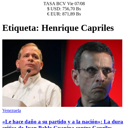
TASA BCV
Vie 07/08
$
USD:
756,70 Bs
€
EUR:
871,89 Bs
Etiqueta:
Henrique Capriles
Venezuela
«Le hace daño a su partido y a la nación»: La dura
crítica de Juan Pablo Guanipa contra Capriles