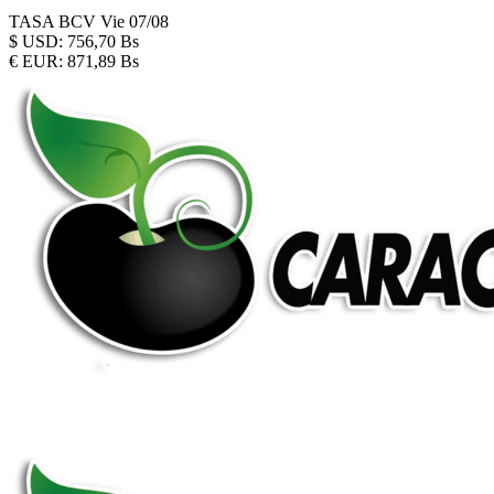
TASA BCV
Vie 07/08
$
USD:
756,70 Bs
€
EUR:
871,89 Bs