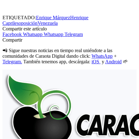
ETIQUETADO:
Enrique Márquez
Henrique
Capriles
oposición
Venezuela
Compartir este artículo
Facebook
Whatsapp
Whatsapp
Telegram
Compartir
📲 Sigue nuestras noticias en tiempo real uniéndote a las
comunidades de Caraota Digital dando click:
WhatsApp
+
Telegram.
También tenemos app, descárgala:
iOS
y
Android
🌱