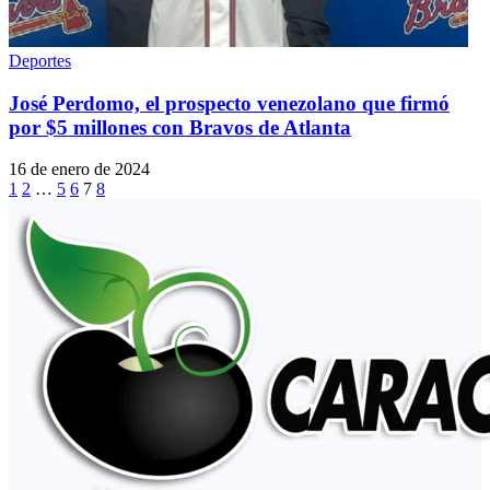
Deportes
José Perdomo, el prospecto venezolano que firmó
por $5 millones con Bravos de Atlanta
16 de enero de 2024
1
2
…
5
6
7
8