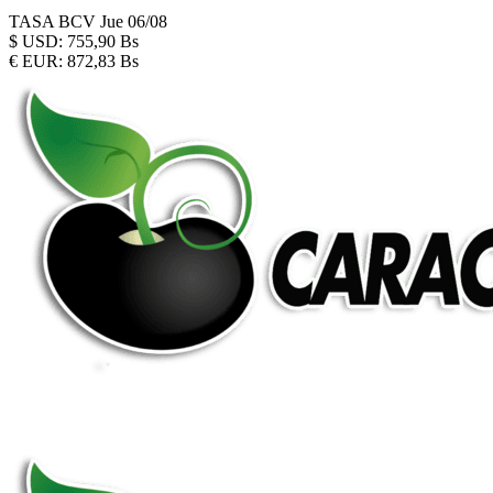
TASA BCV
Jue 06/08
$
USD:
755,90 Bs
€
EUR:
872,83 Bs