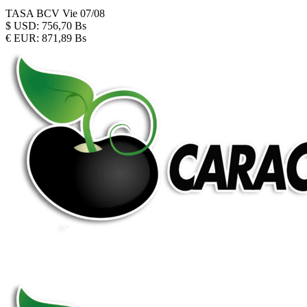
TASA BCV
Vie 07/08
$
USD:
756,70 Bs
€
EUR:
871,89 Bs