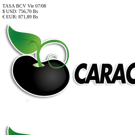
TASA BCV
Vie 07/08
$
USD:
756,70 Bs
€
EUR:
871,89 Bs