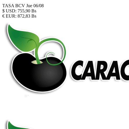
TASA BCV
Jue 06/08
$
USD:
755,90 Bs
€
EUR:
872,83 Bs