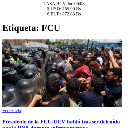
TASA BCV
Jue 06/08
$
USD:
755,90 Bs
€
EUR:
872,83 Bs
Etiqueta:
FCU
Venezuela
Presidente de la FCU-UCV habló tras ser detenido
por la PNB durante enfrentamientos