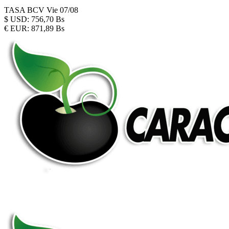
TASA BCV
Vie 07/08
$
USD:
756,70 Bs
€
EUR:
871,89 Bs