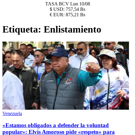
TASA BCV
Lun 10/08
$
USD:
757,54 Bs
€
EUR:
875,21 Bs
Etiqueta:
Enlistamiento
Venezuela
«Estamos obligados a defender la voluntad
popular»: Elvis Amoroso pide «respeto» para