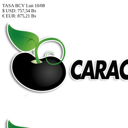
TASA BCV
Lun 10/08
$
USD:
757,54 Bs
€
EUR:
875,21 Bs