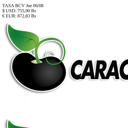
TASA BCV
Jue 06/08
$
USD:
755,90 Bs
€
EUR:
872,83 Bs