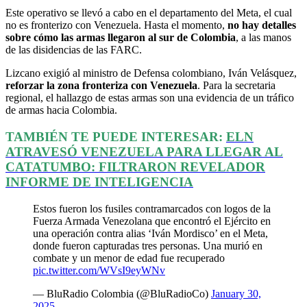
Este operativo se llevó a cabo en el departamento del Meta, el cual
no es fronterizo con Venezuela. Hasta el momento,
no hay detalles
sobre cómo las armas llegaron al sur de Colombia
, a las manos
de las disidencias de las FARC.
Lizcano exigió al ministro de Defensa colombiano, Iván Velásquez,
reforzar la zona fronteriza con Venezuela
. Para la secretaria
regional, el hallazgo de estas armas son una evidencia de un tráfico
de armas hacia Colombia.
TAMBIÉN TE PUEDE INTERESAR:
ELN
ATRAVESÓ VENEZUELA PARA LLEGAR AL
CATATUMBO: FILTRARON REVELADOR
INFORME DE INTELIGENCIA
Estos fueron los fusiles contramarcados con logos de la
Fuerza Armada Venezolana que encontró el Ejército en
una operación contra alias ‘Iván Mordisco’ en el Meta,
donde fueron capturadas tres personas. Una murió en
combate y un menor de edad fue recuperado
pic.twitter.com/WVsI9eyWNv
— BluRadio Colombia (@BluRadioCo)
January 30,
2025