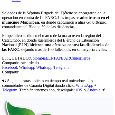
Soldados de la Séptima Brigada del Ejército se encargaron de la
operación en contra de las FARC. Las tropas se
adentraron en el
municipio Mapiripán
, en donde capturaron a alias
Gato Bonito
,
comandante del Bloque 39 de las disidencias.
El operativo se dio en el marco de la masacre en la región del
Catatumbo, en donde guerrilleros del Ejército de Liberación
Nacional (ELN)
hicieron una ofensiva contra las disidencias de
las FARC
, dejando más de 100 fallecidos, en su mayoría civiles.
ETIQUETADO:
Colombia
ELN
FAN
FARC
guerrileros
Compartir este artículo
Facebook
Whatsapp
Whatsapp
Telegram
Compartir
📲 Sigue nuestras noticias en tiempo real uniéndote a las
comunidades de Caraota Digital dando click:
WhatsApp
+
Telegram.
También tenemos app, descárgala:
iOS
y
Android
🌱