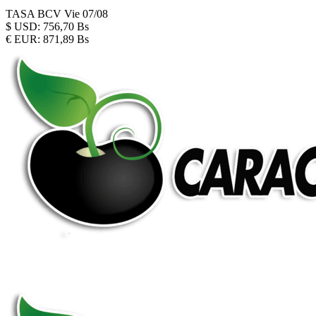
TASA BCV
Vie 07/08
$
USD:
756,70 Bs
€
EUR:
871,89 Bs