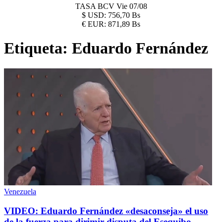
TASA BCV
Vie 07/08
$
USD:
756,70 Bs
€
EUR:
871,89 Bs
Etiqueta:
Eduardo Fernández
Venezuela
VIDEO: Eduardo Fernández «desaconseja» el uso
de la fuerza para dirimir disputa del Esequibo