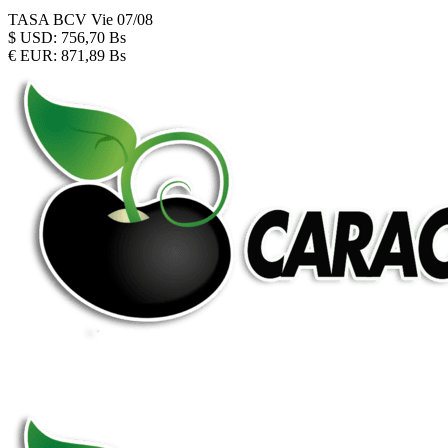
TASA BCV
Vie 07/08
$
USD:
756,70 Bs
€
EUR:
871,89 Bs