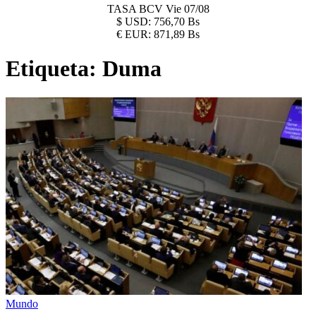
TASA BCV
Vie 07/08
$
USD:
756,70 Bs
€
EUR:
871,89 Bs
Etiqueta:
Duma
Mundo