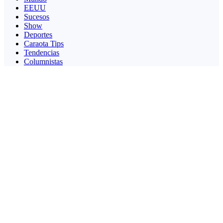
EEUU
Sucesos
Show
Deportes
Caraota Tips
Tendencias
Columnistas