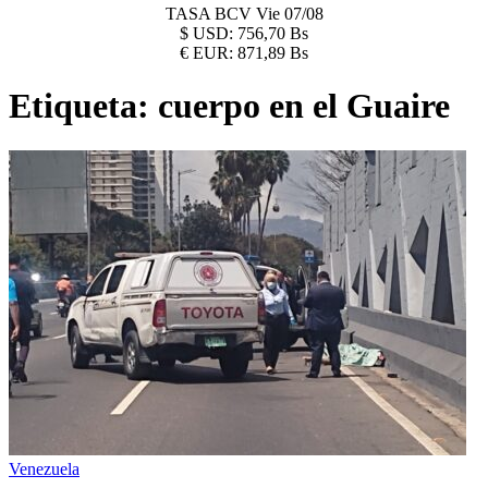
TASA BCV
Vie 07/08
$
USD:
756,70 Bs
€
EUR:
871,89 Bs
Etiqueta:
cuerpo en el Guaire
Venezuela