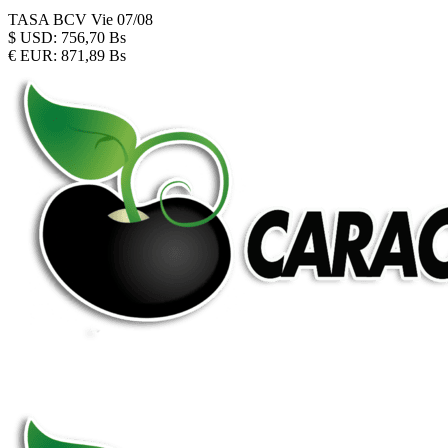
TASA BCV
Vie 07/08
$
USD:
756,70 Bs
€
EUR:
871,89 Bs