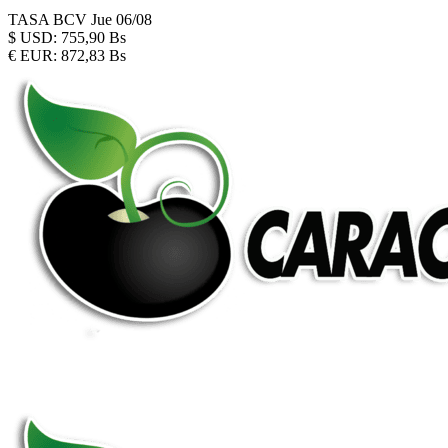
TASA BCV
Jue 06/08
$
USD:
755,90 Bs
€
EUR:
872,83 Bs