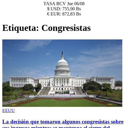
TASA BCV
Jue 06/08
$
USD:
755,90 Bs
€
EUR:
872,83 Bs
Etiqueta:
Congresistas
EEUU
La decisión que tomaron algunos congresistas sobre
sus ingresos mientras se mantenga el cierre del