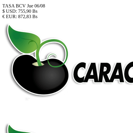
TASA BCV
Jue 06/08
$
USD:
755,90 Bs
€
EUR:
872,83 Bs