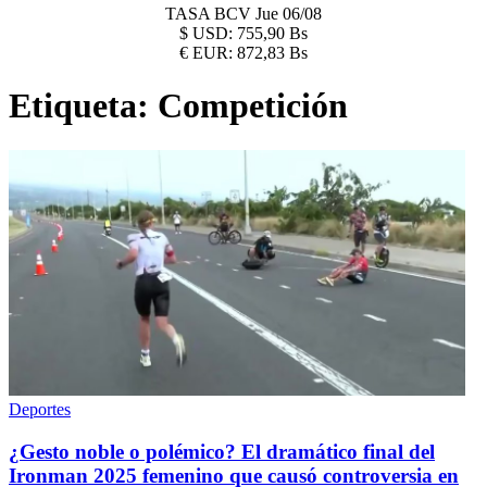
TASA BCV
Jue 06/08
$
USD:
755,90 Bs
€
EUR:
872,83 Bs
Etiqueta:
Competición
Deportes
¿Gesto noble o polémico? El dramático final del
Ironman 2025 femenino que causó controversia en