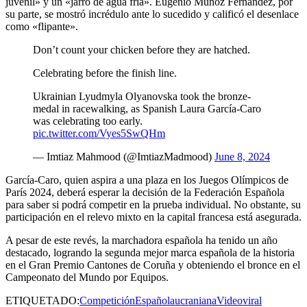
juvenil» y un «jarro de agua fría». Eugenio Muñoz Fernández, por
su parte, se mostró incrédulo ante lo sucedido y calificó el desenlace
como «flipante».
Don’t count your chicken before they are hatched.
Celebrating before the finish line.
Ukrainian Lyudmyla Olyanovska took the bronze-
medal in racewalking, as Spanish Laura García-Caro
was celebrating too early.
pic.twitter.com/Vyes5SwQHm
— Imtiaz Mahmood (@ImtiazMadmood)
June 8, 2024
García-Caro, quien aspira a una plaza en los Juegos Olímpicos de
París 2024, deberá esperar la decisión de la Federación Española
para saber si podrá competir en la prueba individual. No obstante, su
participación en el relevo mixto en la capital francesa está asegurada.
A pesar de este revés, la marchadora española ha tenido un año
destacado, logrando la segunda mejor marca española de la historia
en el Gran Premio Cantones de Coruña y obteniendo el bronce en el
Campeonato del Mundo por Equipos.
ETIQUETADO:
Competición
Española
ucraniana
Video
viral