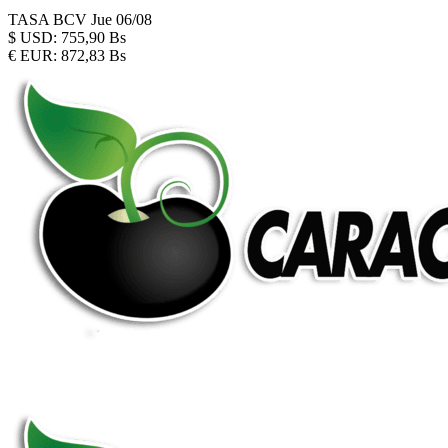
TASA BCV
Jue 06/08
$
USD:
755,90 Bs
€
EUR:
872,83 Bs