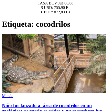
TASA BCV
Jue 06/08
$
USD:
755,90 Bs
€
EUR:
872,83 Bs
Etiqueta:
cocodrilos
Mundo
Niño fue lanzado al área de cocodrilos en un
zoológico: su estado es crítico y un sospechoso fue