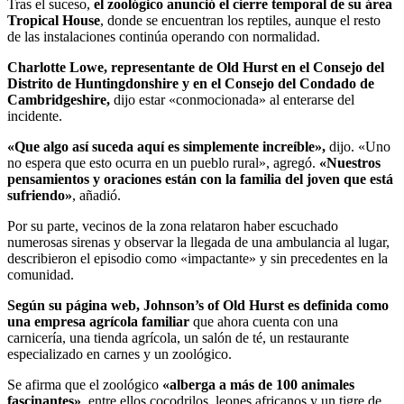
Tras el suceso,
el zoológico anunció el cierre temporal de su área
Tropical House
, donde se encuentran los reptiles, aunque el resto
de las instalaciones continúa operando con normalidad.
Charlotte Lowe, representante de Old Hurst en el Consejo del
Distrito de Huntingdonshire y en el Consejo del Condado de
Cambridgeshire,
dijo estar «conmocionada» al enterarse del
incidente.
«Que algo así suceda aquí es simplemente increíble»,
dijo. «Uno
no espera que esto ocurra en un pueblo rural», agregó.
«Nuestros
pensamientos y oraciones están con la familia del joven que está
sufriendo»
, añadió.
Por su parte, vecinos de la zona relataron haber escuchado
numerosas sirenas y observar la llegada de una ambulancia al lugar,
describieron el episodio como «impactante» y sin precedentes en la
comunidad.
Según su página web, Johnson’s of Old Hurst es definida como
una empresa agrícola familiar
que ahora cuenta con una
carnicería, una tienda agrícola, un salón de té, un restaurante
especializado en carnes y un zoológico.
Se afirma que el zoológico
«alberga a más de 100 animales
fascinantes»
, entre ellos cocodrilos, leones africanos y un tigre de