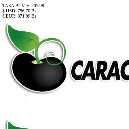
TASA BCV
Vie 07/08
$
USD:
756,70 Bs
€
EUR:
871,89 Bs