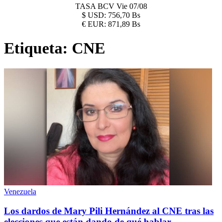
TASA BCV
Vie 07/08
$
USD:
756,70 Bs
€
EUR:
871,89 Bs
Etiqueta:
CNE
Venezuela
Los dardos de Mary Pili Hernández al CNE tras las
elecciones que están dando de qué hablar