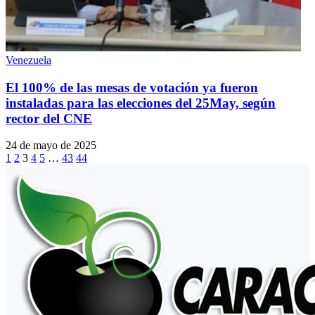
Venezuela
El 100% de las mesas de votación ya fueron
instaladas para las elecciones del 25May, según
rector del CNE
24 de mayo de 2025
1
2
3
4
5
…
43
44