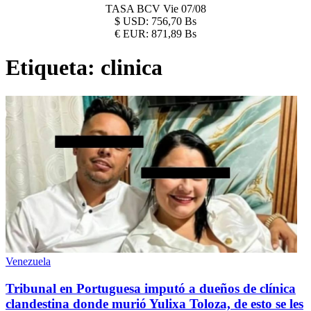
TASA BCV
Vie 07/08
$
USD:
756,70 Bs
€
EUR:
871,89 Bs
Etiqueta:
clinica
Venezuela
Tribunal en Portuguesa imputó a dueños de clínica
clandestina donde murió Yulixa Toloza, de esto se les