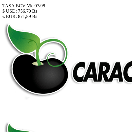
TASA BCV
Vie 07/08
$
USD:
756,70 Bs
€
EUR:
871,89 Bs