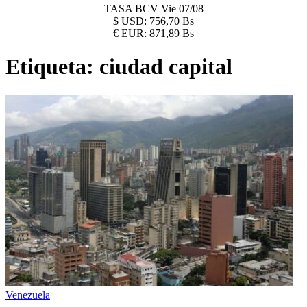
TASA BCV
Vie 07/08
$
USD:
756,70 Bs
€
EUR:
871,89 Bs
Etiqueta:
ciudad capital
Venezuela