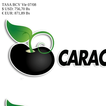
TASA BCV
Vie 07/08
$
USD:
756,70 Bs
€
EUR:
871,89 Bs