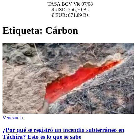
TASA BCV
Vie 07/08
$
USD:
756,70 Bs
€
EUR:
871,89 Bs
Etiqueta:
Cárbon
Venezuela
¿Por qué se registró un incendio subterráneo en
Táchira? Esto es lo que se sabe