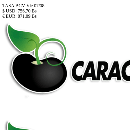
TASA BCV
Vie 07/08
$
USD:
756,70 Bs
€
EUR:
871,89 Bs