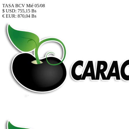
TASA BCV
Mié 05/08
$
USD:
755,15 Bs
€
EUR:
870,04 Bs