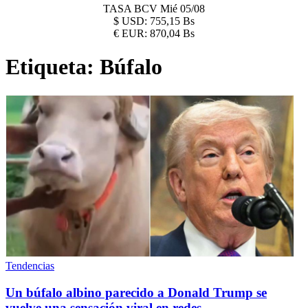
TASA BCV
Mié 05/08
$
USD:
755,15 Bs
€
EUR:
870,04 Bs
Etiqueta:
Búfalo
Tendencias
Un búfalo albino parecido a Donald Trump se
vuelve una sensación viral en redes