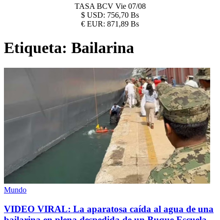
TASA BCV
Vie 07/08
$
USD:
756,70 Bs
€
EUR:
871,89 Bs
Etiqueta:
Bailarina
Mundo
VIDEO VIRAL: La aparatosa caída al agua de una
bailarina en plena despedida de un Buque Escuela