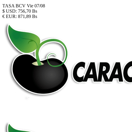
TASA BCV
Vie 07/08
$
USD:
756,70 Bs
€
EUR:
871,89 Bs