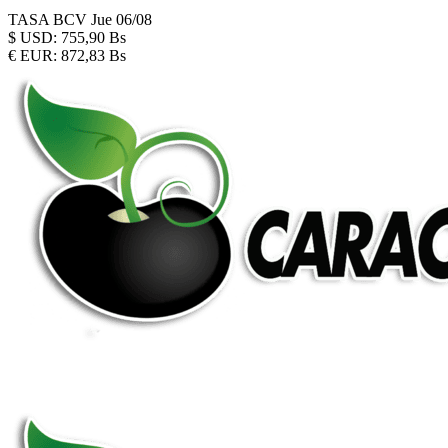
TASA BCV
Jue 06/08
$
USD:
755,90 Bs
€
EUR:
872,83 Bs