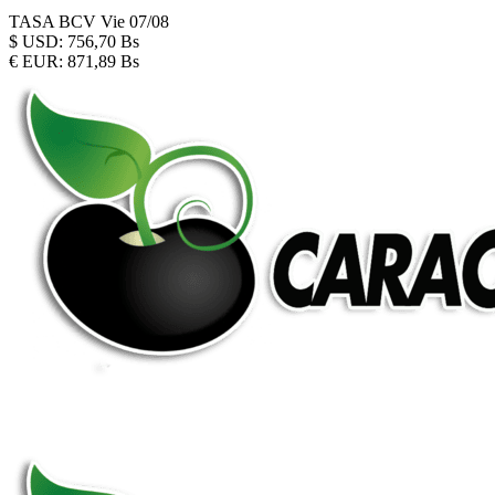
TASA BCV
Vie 07/08
$
USD:
756,70 Bs
€
EUR:
871,89 Bs