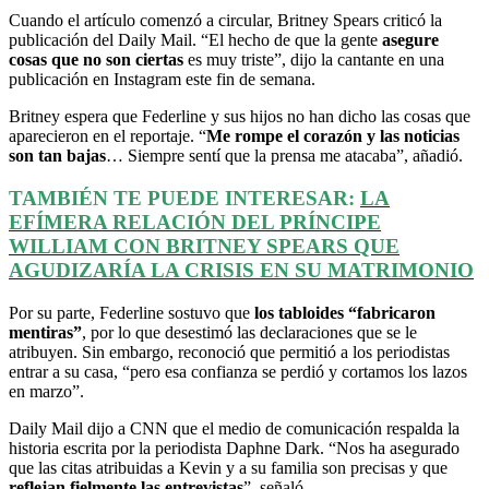
Cuando el artículo comenzó a circular, Britney Spears criticó la
publicación del Daily Mail. “El hecho de que la gente
asegure
cosas que no son ciertas
es muy triste”, dijo la cantante en una
publicación en Instagram este fin de semana.
Britney espera que Federline y sus hijos no han dicho las cosas que
aparecieron en el reportaje. “
Me rompe el corazón y las noticias
son tan bajas
… Siempre sentí que la prensa me atacaba”, añadió.
TAMBIÉN TE PUEDE INTERESAR:
LA
EFÍMERA RELACIÓN DEL PRÍNCIPE
WILLIAM CON BRITNEY SPEARS QUE
AGUDIZARÍA LA CRISIS EN SU MATRIMONIO
Por su parte, Federline sostuvo que
los tabloides “fabricaron
mentiras”
, por lo que desestimó las declaraciones que se le
atribuyen. Sin embargo, reconoció que permitió a los periodistas
entrar a su casa, “pero esa confianza se perdió y cortamos los lazos
en marzo”.
Daily Mail dijo a CNN que el medio de comunicación respalda la
historia escrita por la periodista Daphne Dark. “Nos ha asegurado
que las citas atribuidas a Kevin y a su familia son precisas y que
reflejan fielmente las entrevistas
”, señaló.