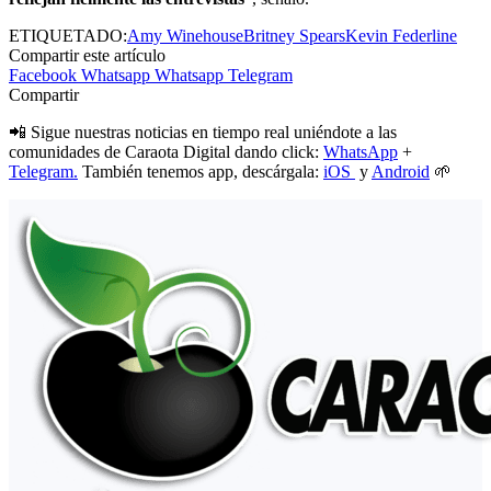
ETIQUETADO:
Amy Winehouse
Britney Spears
Kevin Federline
Compartir este artículo
Facebook
Whatsapp
Whatsapp
Telegram
Compartir
📲 Sigue nuestras noticias en tiempo real uniéndote a las
comunidades de Caraota Digital dando click:
WhatsApp
+
Telegram.
También tenemos app, descárgala:
iOS
y
Android
🌱