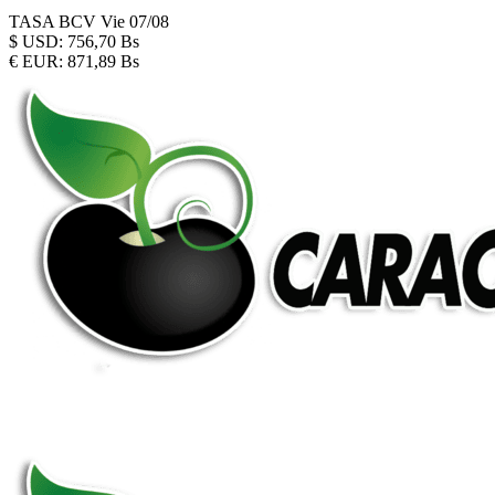
TASA BCV
Vie 07/08
$
USD:
756,70 Bs
€
EUR:
871,89 Bs