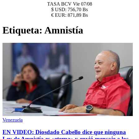
TASA BCV
Vie 07/08
$
USD:
756,70 Bs
€
EUR:
871,89 Bs
Etiqueta:
Amnistía
Venezuela
EN VIDEO: Diosdado Cabello dice que ninguna
Ley de Amnistía es «eterna» y envió mensaje a los