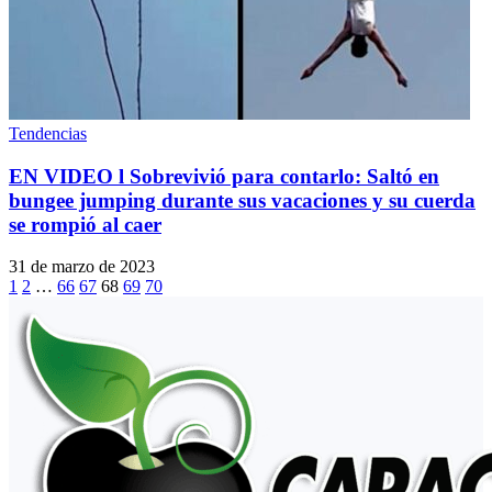
Tendencias
EN VIDEO l Sobrevivió para contarlo: Saltó en
bungee jumping durante sus vacaciones y su cuerda
se rompió al caer
31 de marzo de 2023
1
2
…
66
67
68
69
70