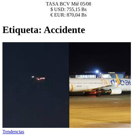
TASA BCV
Mié 05/08
$
USD:
755,15 Bs
€
EUR:
870,04 Bs
Etiqueta:
Accidente
Tendencias