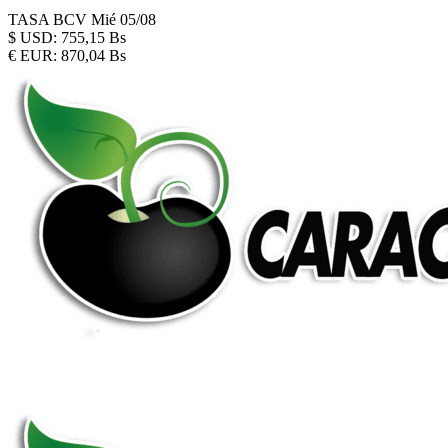
TASA BCV
Mié 05/08
$
USD:
755,15 Bs
€
EUR:
870,04 Bs