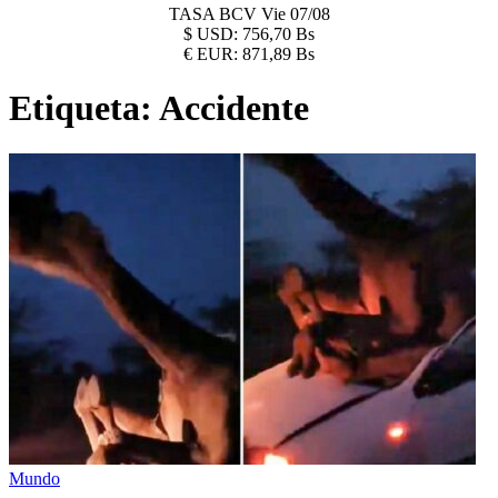
TASA BCV
Vie 07/08
$
USD:
756,70 Bs
€
EUR:
871,89 Bs
Etiqueta:
Accidente
Mundo