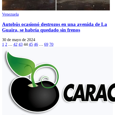
Venezuela
Autobús ocasionó destrozos en una avenida de La
Guaira, se habría quedado sin frenos
30 de mayo de 2024
1
2
…
42
43
44
45
46
…
69
70