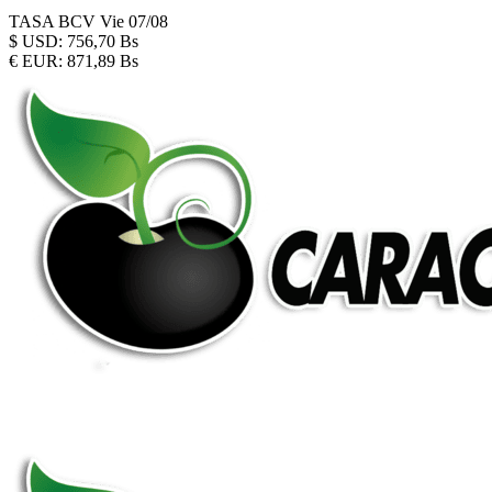
TASA BCV
Vie 07/08
$
USD:
756,70 Bs
€
EUR:
871,89 Bs