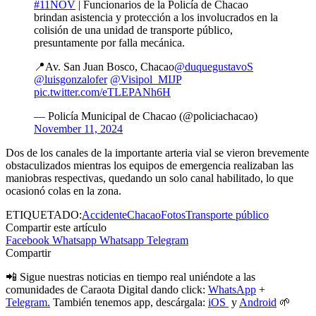
#11NOV
| Funcionarios de la Policía de Chacao
brindan asistencia y protección a los involucrados en la
colisión de una unidad de transporte público,
presuntamente por falla mecánica.
📍Av. San Juan Bosco, Chacao
@duquegustavoS
@luisgonzalofer
@Visipol_MIJP
pic.twitter.com/eTLEPANh6H
— Policía Municipal de Chacao (@policiachacao)
November 11, 2024
Dos de los canales de la importante arteria vial se vieron brevemente
obstaculizados mientras los equipos de emergencia realizaban las
maniobras respectivas, quedando un solo canal habilitado, lo que
ocasionó colas en la zona.
ETIQUETADO:
Accidente
Chacao
Fotos
Transporte público
Compartir este artículo
Facebook
Whatsapp
Whatsapp
Telegram
Compartir
📲 Sigue nuestras noticias en tiempo real uniéndote a las
comunidades de Caraota Digital dando click:
WhatsApp
+
Telegram.
También tenemos app, descárgala:
iOS
y
Android
🌱