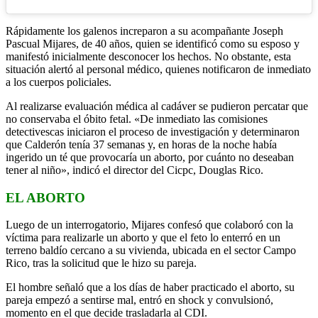
Rápidamente los galenos increparon a su acompañante Joseph
Pascual Mijares, de 40 años, quien se identificó como su esposo y
manifestó inicialmente desconocer los hechos. No obstante, esta
situación alertó al personal médico, quienes notificaron de inmediato
a los cuerpos policiales.
Al realizarse evaluación médica al cadáver se pudieron percatar que
no conservaba el óbito fetal. «De inmediato las comisiones
detectivescas iniciaron el proceso de investigación y determinaron
que Calderón tenía 37 semanas y, en horas de la noche había
ingerido un té que provocaría un aborto, por cuánto no deseaban
tener al niño», indicó el director del Cicpc, Douglas Rico.
EL ABORTO
Luego de un interrogatorio, Mijares confesó que colaboró con la
víctima para realizarle un aborto y que el feto lo enterró en un
terreno baldío cercano a su vivienda, ubicada en el sector Campo
Rico, tras la solicitud que le hizo su pareja.
El hombre señaló que a los días de haber practicado el aborto, su
pareja empezó a sentirse mal, entró en shock y convulsionó,
momento en el que decide trasladarla al CDI.