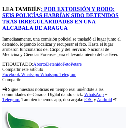
LEA TAMBIÉN
:
POR EXTORSIÓN Y ROBO:
SEIS POLICÍAS HABRÍAN SIDO DETENIDOS
TRAS IRREGULARIDADES EN UNA
ALCABALA DE ARAGUA
Inmediatamente, una comisión policial se trasladó al lugar junto al
detenido, logrando localizar y recuperar el feto. Hasta el lugar
arribaron funcionarios del Cicpc y del Servicio Nacional de
Medicina y Ciencias Forenses para el levantamiento del cadáver.
ETIQUETADO:
Aborto
Detenido
Feto
Petare
Compartir este artículo
Facebook
Whatsapp
Whatsapp
Telegram
Compartir
📲 Sigue nuestras noticias en tiempo real uniéndote a las
comunidades de Caraota Digital dando click:
WhatsApp
+
Telegram.
También tenemos app, descárgala:
iOS
y
Android
🌱