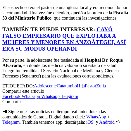
El sospechoso era el pastor de una iglesia local y era reconocido por
la comunidad. Una vez fue detenido, quedó a la orden de la
Fiscalía
53 del Ministerio Público
, que continuará las investigaciones.
TAMBIÉN TE PUEDE INTERESAR:
CAYÓ
FALSO EMPRESARIO QUE EXPLOTABA A
MUJERES Y MENORES EN ANZOÁTEGUI, ASÍ
ERA SU MODUS OPERANDI
Por su parte, la adolescente fue trasladada al
Hospital Dr. Roque
Alvarado
, en donde los médicos valoraron su estado de salud.
Luego fue remitida al Servicio Nacional de Medicina y Ciencia
Forenses (Senamecf) para las evaluaciones correspondientes.
ETIQUETADO:
Adolescente
Catatumbo
Hija
Pastor
Zulia
Compartir este artículo
Facebook
Whatsapp
Whatsapp
Telegram
Compartir
📲 Sigue nuestras noticias en tiempo real uniéndote a las
comunidades de Caraota Digital dando click:
WhatsApp
+
Telegram.
También tenemos app, descárgala:
iOS
y
Android
🌱