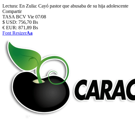
Lectura:
En Zulia: Cayó pastor que abusaba de su hija adolescente
Compartir
TASA BCV
Vie 07/08
$
USD:
756,70 Bs
€
EUR:
871,89 Bs
Font Resizer
Aa