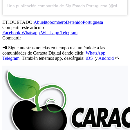
Una publicación compartida de Sip Estado Portuguesa (@sip.estado.portuguesa)
ETIQUETADO:
Abuelito
bombero
Detenido
Portuguesa
Compartir este artículo
Facebook
Whatsapp
Whatsapp
Telegram
Compartir
📲 Sigue nuestras noticias en tiempo real uniéndote a las
comunidades de Caraota Digital dando click:
WhatsApp
+
Telegram.
También tenemos app, descárgala:
iOS
y
Android
🌱