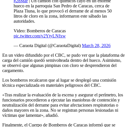
#28Mar
| Un camión con químicos cayó en un enorme
hueco en la parroquia San Pedro de Caracas, cerca de
Plaza Tiuna, lo que provocó el derrame de al menos 50
litros de cloro en la zona, informaron este sábado las
autoridades.
Video: Bomberos de Caracas
pic.twitter.com/v2YtyLNfxw
— Caraota Digital (@CaraotaDigital)
March 28, 2026
En un video difundido por el CBC, se pudo ver que la plataforma de
carga del camión quedó semivolteada dentro del hueco. Asimismo,
se observó que algunas pimpinas con cloro se desprendieron del
cargamento.
Los bomberos recalcaron que al lugar se desplegó una comisión
técnica especializada en materiales peligrosos del CBC.
«Tras realizar la evaluación de la escena y asegurar el perímetro, los
funcionarios procedieron a ejecutar las maniobras de contención y
neutralización del derrame para evitar afectaciones respiratorias o
daños mayores en la zona. No se registran personas lesionadas ni
víctimas que lamentar», añadió.
Finalmente, el Cuerpo de Bomberos de Caracas informó que se