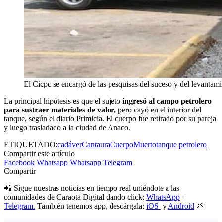
El Cicpc se encargó de las pesquisas del suceso y del levantam
La principal hipótesis es que el sujeto
ingresó al campo petrolero
para sustraer materiales de valor,
pero cayó en el interior del
tanque, según el diario Primicia. El cuerpo fue retirado por su pareja
y luego trasladado a la ciudad de Anaco.
ETIQUETADO:
cadáver
Cantaura
Cuerpo
Muerto
tanque petrolero
Compartir este artículo
Facebook
Whatsapp
Whatsapp
Telegram
Compartir
📲 Sigue nuestras noticias en tiempo real uniéndote a las
comunidades de Caraota Digital dando click:
WhatsApp
+
Telegram.
También tenemos app, descárgala:
iOS
y
Android
🌱