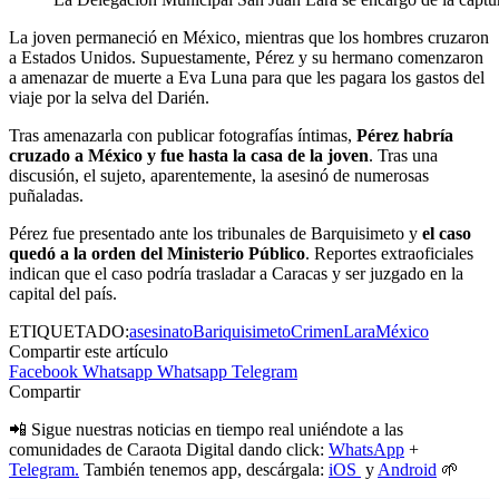
La joven permaneció en México, mientras que los hombres cruzaron
a Estados Unidos. Supuestamente, Pérez y su hermano comenzaron
a amenazar de muerte a Eva Luna para que les pagara los gastos del
viaje por la selva del Darién.
Tras amenazarla con publicar fotografías íntimas,
Pérez habría
cruzado a México y fue hasta la casa de la joven
. Tras una
discusión, el sujeto, aparentemente, la asesinó de numerosas
puñaladas.
Pérez fue presentado ante los tribunales de Barquisimeto y
el caso
quedó a la orden del Ministerio Público
. Reportes extraoficiales
indican que el caso podría trasladar a Caracas y ser juzgado en la
capital del país.
ETIQUETADO:
asesinato
Bariquisimeto
Crimen
Lara
México
Compartir este artículo
Facebook
Whatsapp
Whatsapp
Telegram
Compartir
📲 Sigue nuestras noticias en tiempo real uniéndote a las
comunidades de Caraota Digital dando click:
WhatsApp
+
Telegram.
También tenemos app, descárgala:
iOS
y
Android
🌱