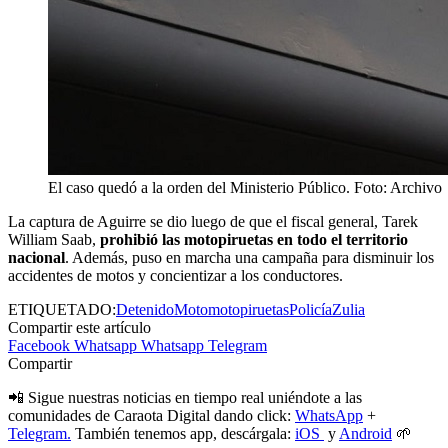
El caso quedó a la orden del Ministerio Público. Foto: Archivo
La captura de Aguirre se dio luego de que el fiscal general, Tarek
William Saab,
prohibió las motopiruetas en todo el territorio
nacional
. Además, puso en marcha una campaña para disminuir los
accidentes de motos y concientizar a los conductores.
ETIQUETADO:
Detenido
Moto
motopiruetas
Policía
Zulia
Compartir este artículo
Facebook
Whatsapp
Whatsapp
Telegram
Compartir
📲 Sigue nuestras noticias en tiempo real uniéndote a las
comunidades de Caraota Digital dando click:
WhatsApp
+
Telegram.
También tenemos app, descárgala:
iOS
y
Android
🌱