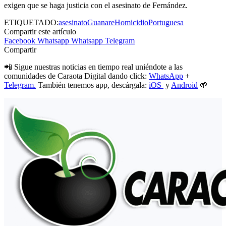
exigen que se haga justicia con el asesinato de Fernández.
ETIQUETADO:
asesinato
Guanare
Homicidio
Portuguesa
Compartir este artículo
Facebook
Whatsapp
Whatsapp
Telegram
Compartir
📲 Sigue nuestras noticias en tiempo real uniéndote a las
comunidades de Caraota Digital dando click:
WhatsApp
+
Telegram.
También tenemos app, descárgala:
iOS
y
Android
🌱