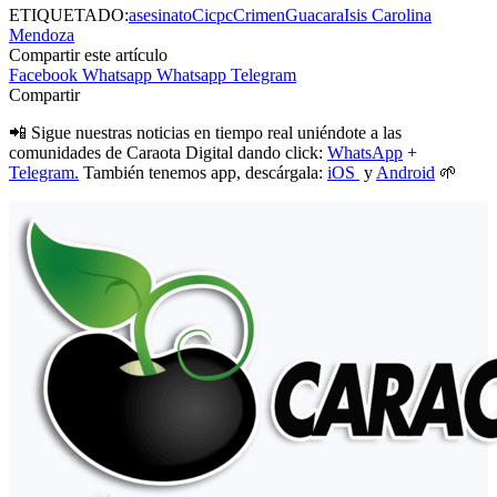
ETIQUETADO:
asesinato
Cicpc
Crimen
Guacara
Isis Carolina
Mendoza
Compartir este artículo
Facebook
Whatsapp
Whatsapp
Telegram
Compartir
📲 Sigue nuestras noticias en tiempo real uniéndote a las
comunidades de Caraota Digital dando click:
WhatsApp
+
Telegram.
También tenemos app, descárgala:
iOS
y
Android
🌱