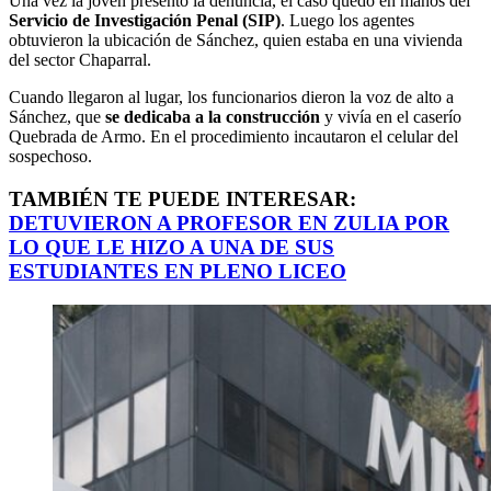
Una vez la joven presentó la denuncia, el caso quedó en manos del
Servicio de Investigación Penal (SIP)
. Luego los agentes
obtuvieron la ubicación de Sánchez, quien estaba en una vivienda
del sector Chaparral.
Cuando llegaron al lugar, los funcionarios dieron la voz de alto a
Sánchez, que
se dedicaba a la construcción
y vivía en el caserío
Quebrada de Armo. En el procedimiento incautaron el celular del
sospechoso.
TAMBIÉN TE PUEDE INTERESAR:
DETUVIERON A PROFESOR EN ZULIA POR
LO QUE LE HIZO A UNA DE SUS
ESTUDIANTES EN PLENO LICEO