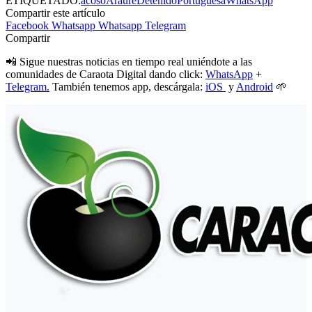
ETIQUETADO:
acoso
Araure
Detenido
Portuguesa
WhatsApp
Compartir este artículo
Facebook
Whatsapp
Whatsapp
Telegram
Compartir
📲 Sigue nuestras noticias en tiempo real uniéndote a las
comunidades de Caraota Digital dando click:
WhatsApp
+
Telegram.
También tenemos app, descárgala:
iOS
y
Android
🌱