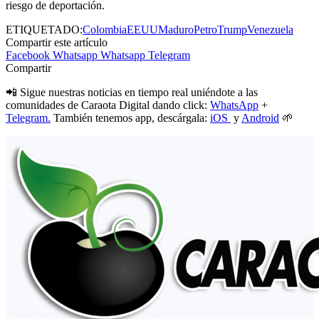
riesgo de deportación.
ETIQUETADO:
Colombia
EEUU
Maduro
Petro
Trump
Venezuela
Compartir este artículo
Facebook
Whatsapp
Whatsapp
Telegram
Compartir
📲 Sigue nuestras noticias en tiempo real uniéndote a las
comunidades de Caraota Digital dando click:
WhatsApp
+
Telegram.
También tenemos app, descárgala:
iOS
y
Android
🌱