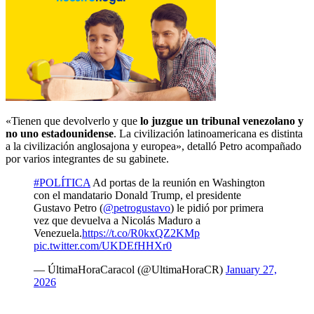
«Tienen que devolverlo y que
lo juzgue un tribunal venezolano y
no uno estadounidense
. La civilización latinoamericana es distinta
a la civilización anglosajona y europea», detalló Petro acompañado
por varios integrantes de su gabinete.
#POLÍTICA
Ad portas de la reunión en Washington
con el mandatario Donald Trump, el presidente
Gustavo Petro (
@petrogustavo
) le pidió por primera
vez que devuelva a Nicolás Maduro a
Venezuela.
https://t.co/R0kxQZ2KMp
pic.twitter.com/UKDEfHHXr0
— ÚltimaHoraCaracol (@UltimaHoraCR)
January 27,
2026